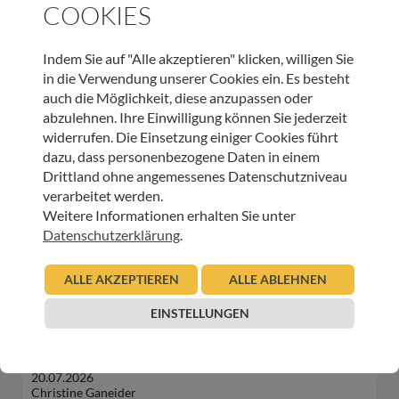
COOKIES
WEITERE BEITRÄGE DIESER KATEGORIE
Indem Sie auf "Alle akzeptieren" klicken, willigen Sie
in die Verwendung unserer Cookies ein. Es besteht
auch die Möglichkeit, diese anzupassen oder
HOSPIZ TIROL
abzulehnen. Ihre Einwilligung können Sie jederzeit
Wir sagen Danke – Stefan Lang
widerrufen. Die Einsetzung einiger Cookies führt
dazu, dass personenbezogene Daten in einem
Drittland ohne angemessenes Datenschutzniveau
23.07.2026
verarbeitet werden.
Urban Regensburger
Weitere Informationen erhalten Sie unter
Beitrag lesen
Datenschutzerklärung
.
ALLE AKZEPTIEREN
ALLE ABLEHNEN
HOSPIZ TIROL
EINSTELLUNGEN
Großes Herz am Paulinum: Schülerinnen und Schüler
unterstützen das Kinder-Hospizteam Tirol
20.07.2026
Christine Ganeider