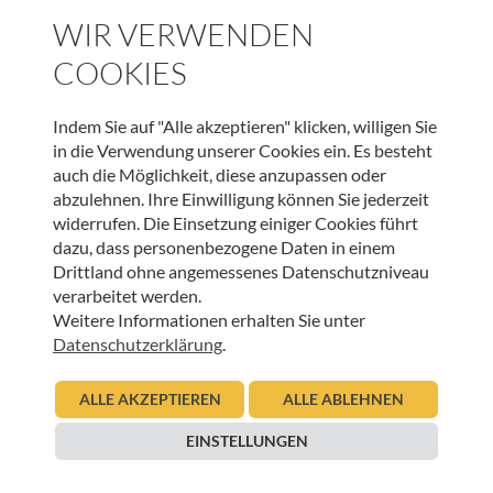
WIR VERWENDEN
SPENDEN
COOKIES
Indem Sie auf "Alle akzeptieren" klicken, willigen Sie
in die Verwendung unserer Cookies ein. Es besteht
WEITERE BEITRÄGE DIESER KATEGORIE
auch die Möglichkeit, diese anzupassen oder
abzulehnen. Ihre Einwilligung können Sie jederzeit
widerrufen. Die Einsetzung einiger Cookies führt
HOSPIZ TIROL
dazu, dass personenbezogene Daten in einem
Verabschiedungsritual Kinder-Hospizteam –
Drittland ohne angemessenes Datenschutzniveau
Geschichten, die das Leben schreibt
verarbeitet werden.
Weitere Informationen erhalten Sie unter
21.07.2026
Datenschutzerklärung
.
Sabine Hosp
Beitrag lesen
ALLE AKZEPTIEREN
ALLE ABLEHNEN
EINSTELLUNGEN
HOSPIZ TIROL