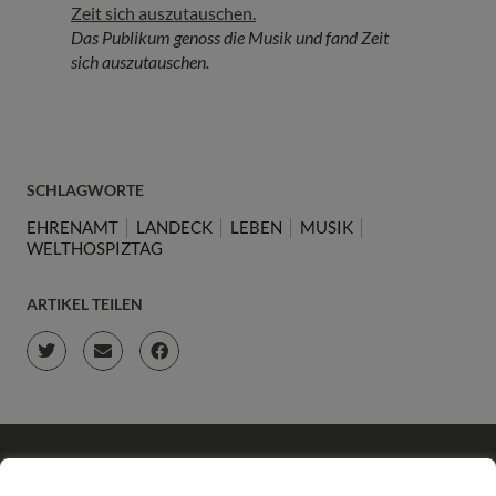
Das Publikum genoss die Musik und fand Zeit
sich auszutauschen.
SCHLAGWORTE
EHRENAMT
LANDECK
LEBEN
MUSIK
WELTHOSPIZTAG
ARTIKEL TEILEN
JETZT ONLINE SPENDEN & LIEBEVOLLE BEGLEITUNG
SCHENKEN