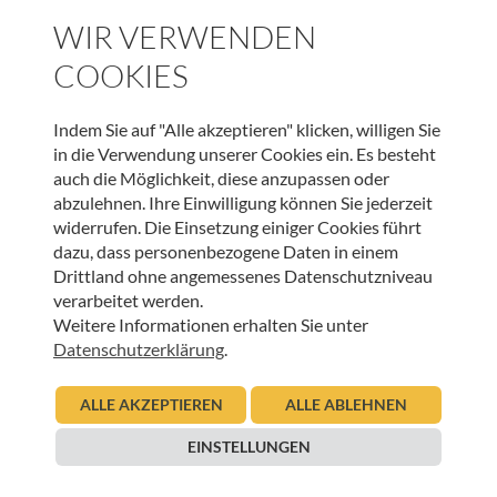
ZIELGRUPPEN & ZULASSUNGSVORAUSSETZUNG
sich aber nur in Hoffnung und in tieferes Leben wandeln,
WIR VERWENDEN
Alle Interessierten!
wenn sie gelebt wird.
Gehen setzt Körper, Geist und
COOKIES
Seele in Bewegung.
Darum laden wir ein, miteinander
INFORMATIONEN ZUR ANMELDUNG
auf dem Weg zu sein und Freud und Leid miteinander zu
teilen.
Wir treffen uns daher am Freitag, den 07.11.2025
Indem Sie auf "Alle akzeptieren" klicken, willigen Sie
Es ist keine Anmeldung erforderlich.
um 14 Uhr beim Pavillon in Umhausen zu einem
in die Verwendung unserer Cookies ein. Es besteht
„Trauerspaziergang“ nach „Maria Schnee“.
Dieser findet
auch die Möglichkeit, diese anzupassen oder
bei jeder Witterung statt.
Keine Anmeldung
abzulehnen. Ihre Einwilligung können Sie jederzeit
erforderlich!
Teilen wir die vielen Gesichter der Trauer
widerrufen. Die Einsetzung einiger Cookies führt
mit Gleichgesinnten.
Das Hospizteam Ötztal freut sich,
dazu, dass personenbezogene Daten in einem
ein Stück des Weges mit euch zu gehen.
Drittland ohne angemessenes Datenschutzniveau
UNSER NEWSLETTER:
verarbeitet werden.
Kontakt Hospizteam Ötztal
0676/8818886
Weitere Informationen erhalten Sie unter
Datenschutzerklärung
.
ANMELDEN
ALLE AKZEPTIEREN
ALLE ABLEHNEN
EINSTELLUNGEN