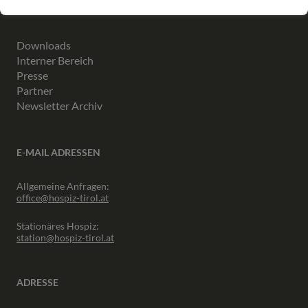
INFORMATIONEN
Downloads
Interner Bereich
Presse
Partner
Newsletter Archiv
E-MAIL ADRESSEN
Allgemeine Anfragen:
office@hospiz-tirol.at
Stationäres Hospiz:
station@hospiz-tirol.at
ADRESSE