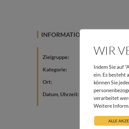
INFORMATIONEN
WIR 
Zielgruppe:
Indem Sie auf "A
Kategorie:
ein. Es besteht
Ort:
können Sie jede
personenbezoge
Datum, Uhrzeit:
verarbeitet wer
Weitere Informa
ALLE AKZ