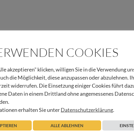
VERWENDEN COOKIES
Interessierte
lle akzeptieren" klicken, willigen Sie in die Verwendung u
Akademie, Informationsabend
 auch die Möglichkeit, diese anzupassen oder abzulehnen. I
rzeit widerrufen. Die Einsetzung einiger Cookies führt daz
Imst, Stadtplatz 9-10
ne Daten in einem Drittland ohne angemessenes Datens
Montag 20.11.2023
den.
tionen erhalten Sie unter
Datenschutzerklärung
.
EPTIEREN
ALLE ABLEHNEN
EINST