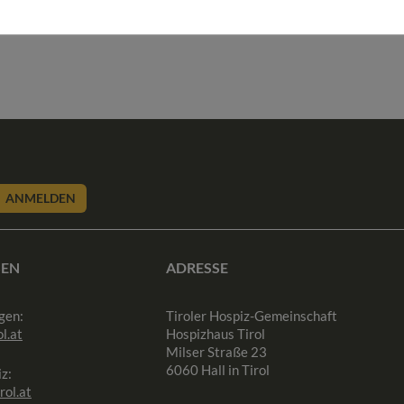
ANMELDEN
SEN
ADRESSE
gen:
Tiroler Hospiz-Gemeinschaft
l.at
Hospizhaus Tirol
Milser Straße 23
6060 Hall in Tirol
z:
rol.at