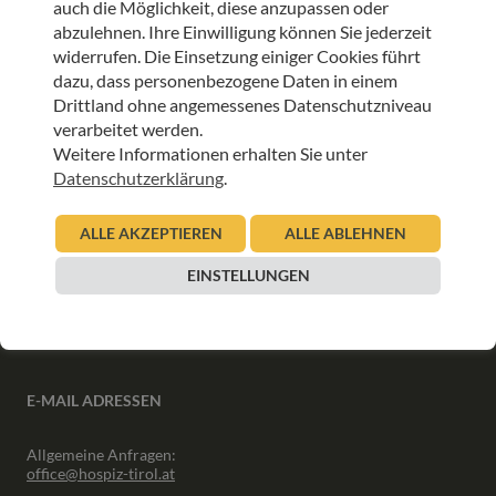
auch die Möglichkeit, diese anzupassen oder
ANMELDEN
abzulehnen. Ihre Einwilligung können Sie jederzeit
widerrufen. Die Einsetzung einiger Cookies führt
dazu, dass personenbezogene Daten in einem
Drittland ohne angemessenes Datenschutzniveau
verarbeitet werden.
Weitere Informationen erhalten Sie unter
INFORMATIONEN
Datenschutzerklärung
.
Downloads
ALLE AKZEPTIEREN
ALLE ABLEHNEN
Interner Bereich
Presse
EINSTELLUNGEN
Partner
Newsletter Archiv
E-MAIL ADRESSEN
Allgemeine Anfragen:
office@hospiz-tirol.at