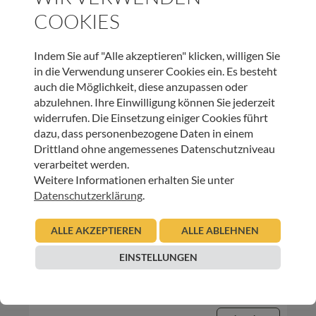
COOKIES
07.10.2019
Urban Regensburger
Indem Sie auf "Alle akzeptieren" klicken, willigen Sie
Beitrag lesen
in die Verwendung unserer Cookies ein. Es besteht
auch die Möglichkeit, diese anzupassen oder
abzulehnen. Ihre Einwilligung können Sie jederzeit
widerrufen. Die Einsetzung einiger Cookies führt
dazu, dass personenbezogene Daten in einem
Drittland ohne angemessenes Datenschutzniveau
verarbeitet werden.
Weitere Informationen erhalten Sie unter
Datenschutzerklärung
.
HOSPIZ TIROL
ALLE AKZEPTIEREN
ALLE ABLEHNEN
VP-Frauen wandern in Imst für den guten
Zweck!
EINSTELLUNGEN
17.08.2018
Urban Regensburger