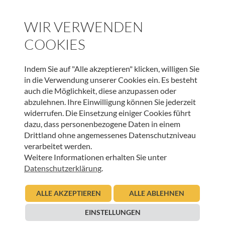
INNEHALTEN
WIR VERWENDEN
Gedanken – Verzicht
COOKIES
06.03.2019
Urban Regensburger
Indem Sie auf "Alle akzeptieren" klicken, willigen Sie
Beitrag lesen
in die Verwendung unserer Cookies ein. Es besteht
auch die Möglichkeit, diese anzupassen oder
abzulehnen. Ihre Einwilligung können Sie jederzeit
widerrufen. Die Einsetzung einiger Cookies führt
dazu, dass personenbezogene Daten in einem
Drittland ohne angemessenes Datenschutzniveau
verarbeitet werden.
UNSER NEWSLETTER:
Weitere Informationen erhalten Sie unter
Datenschutzerklärung
.
ANMELDEN
ALLE AKZEPTIEREN
ALLE ABLEHNEN
EINSTELLUNGEN