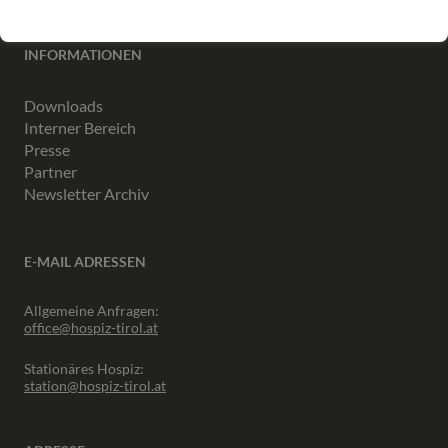
INFORMATIONEN
Downloads
Interner Bereich
Presse
Partner
Newsletter Archiv
E-MAIL ADRESSEN
Allgemeine Anfragen:
office@hospiz-tirol.at
Stationäres Hospiz:
station@hospiz-tirol.at