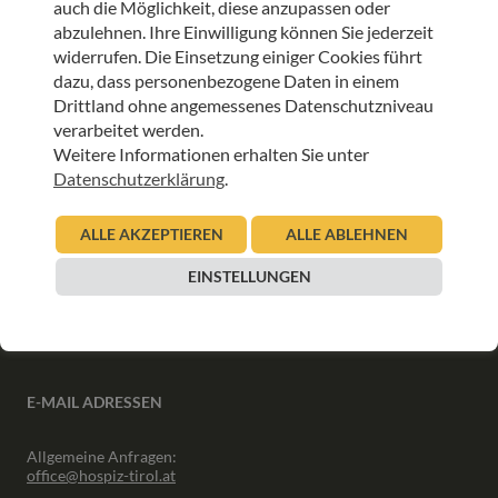
auch die Möglichkeit, diese anzupassen oder
ANMELDEN
abzulehnen. Ihre Einwilligung können Sie jederzeit
widerrufen. Die Einsetzung einiger Cookies führt
dazu, dass personenbezogene Daten in einem
Drittland ohne angemessenes Datenschutzniveau
verarbeitet werden.
Weitere Informationen erhalten Sie unter
INFORMATIONEN
Datenschutzerklärung
.
Downloads
ALLE AKZEPTIEREN
ALLE ABLEHNEN
Interner Bereich
Presse
EINSTELLUNGEN
Partner
Newsletter Archiv
E-MAIL ADRESSEN
Allgemeine Anfragen:
office@hospiz-tirol.at