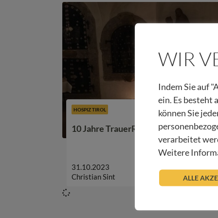
WIR 
Indem Sie auf "A
ein. Es besteht
HOSPIZ TIROL
können Sie jede
personenbezoge
10 Jahre TrauerRaum Innsbruck
verarbeitet wer
Weitere Informa
31.10.2023
Christian Sint
ALLE AKZ