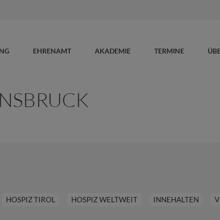
UNG
EHRENAMT
AKADEMIE
TERMINE
ÜB
NNSBRUCK
HOSPIZ TIROL
HOSPIZ WELTWEIT
INNEHALTEN
V