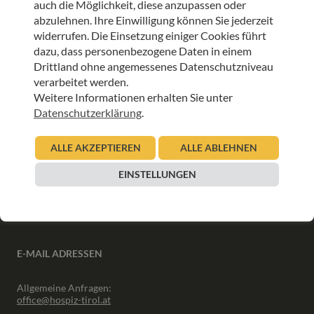
auch die Möglichkeit, diese anzupassen oder
ANMELDEN
abzulehnen. Ihre Einwilligung können Sie jederzeit
widerrufen. Die Einsetzung einiger Cookies führt
dazu, dass personenbezogene Daten in einem
Drittland ohne angemessenes Datenschutzniveau
verarbeitet werden.
Weitere Informationen erhalten Sie unter
INFORMATIONEN
Datenschutzerklärung
.
Downloads
ALLE AKZEPTIEREN
ALLE ABLEHNEN
Interner Bereich
Presse
EINSTELLUNGEN
Partner
Newsletter Archiv
E-MAIL ADRESSEN
Allgemeine Anfragen:
office@hospiz-tirol.at