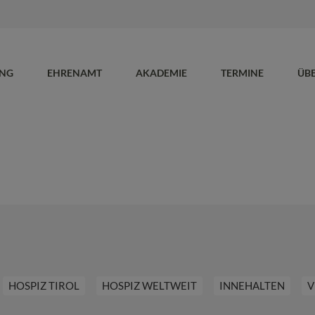
UNG
EHRENAMT
AKADEMIE
TERMINE
ÜB
HOSPIZ TIROL
HOSPIZ WELTWEIT
INNEHALTEN
V