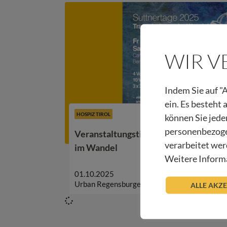
WIR 
Indem Sie auf "A
ein. Es besteht
HOSPIZ TIROL
können Sie jede
personenbezoge
Veranstaltungstipp: Suttnertage 2025
verarbeitet wer
im Wandel
Weitere Informa
01.10.2025
Urban Regensburger
ALLE AKZ