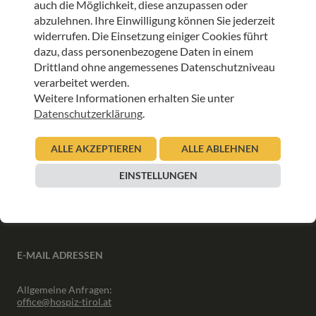
auch die Möglichkeit, diese anzupassen oder
ANMELDEN
abzulehnen. Ihre Einwilligung können Sie jederzeit
widerrufen. Die Einsetzung einiger Cookies führt
dazu, dass personenbezogene Daten in einem
Drittland ohne angemessenes Datenschutzniveau
verarbeitet werden.
Weitere Informationen erhalten Sie unter
INFORMATIONEN
Datenschutzerklärung
.
Downloads
ALLE AKZEPTIEREN
ALLE ABLEHNEN
Interner Bereich
Presse
EINSTELLUNGEN
Partner
Newsletter Archiv
E-MAIL ADRESSEN
Allgemeine Anfragen:
office@hospiz-tirol.at