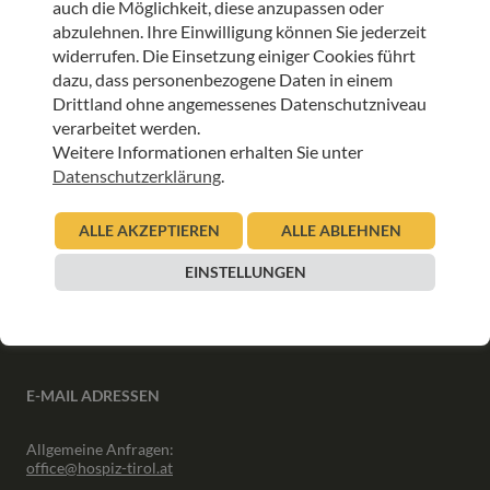
auch die Möglichkeit, diese anzupassen oder
ANMELDEN
abzulehnen. Ihre Einwilligung können Sie jederzeit
widerrufen. Die Einsetzung einiger Cookies führt
dazu, dass personenbezogene Daten in einem
Drittland ohne angemessenes Datenschutzniveau
verarbeitet werden.
Weitere Informationen erhalten Sie unter
INFORMATIONEN
Datenschutzerklärung
.
Downloads
ALLE AKZEPTIEREN
ALLE ABLEHNEN
Interner Bereich
Presse
EINSTELLUNGEN
Partner
Newsletter Archiv
E-MAIL ADRESSEN
Allgemeine Anfragen:
office@hospiz-tirol.at