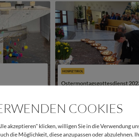
HOSPIZ TIROL
Ostermontagsgottesdienst 202
VERWENDEN COOKIES
13.04.2023
Beitrag lesen
Christian Sint
lle akzeptieren" klicken, willigen Sie in die Verwendung u
 auch die Möglichkeit, diese anzupassen oder abzulehnen. I