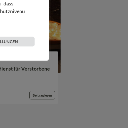
u, dass
chutzniveau
ELLUNGEN
ienst für Verstorbene
Beitrag lesen