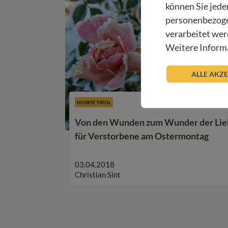
können Sie jede
personenbezoge
verarbeitet wer
Weitere Informa
ALLE AKZ
HOSPIZ TIROL
Von den Wunden zum Wunder der Lieb
für Verstorbene am Ostermontag
03.04.2018
Christian Sint