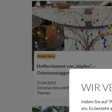
HOSPIZ TIROL
Hoffen kommt von „hüpfen“. –
Ostermontaggottesdienst 2025
25.04.2025
WIR 
Christian Sint und Romana
Thurnes
Indem Sie auf "A
ein. Es besteht