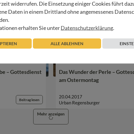
rzeit widerrufen. Die Einsetzung einiger Cookies führt daz
ne Daten in einem Drittland ohne angemessenes Datens
den.
tionen erhalten Sie unter
Datenschutzerklärung
.
EPTIEREN
ALLE ABLEHNEN
EINST
HOSPIZ TIROL
e – Gottesdienst
Das Wunder der Perle – Gottesd
am Ostermontag
20.04.2017
Beitrag lesen
Urban Regensburger
Mehr anzeigen