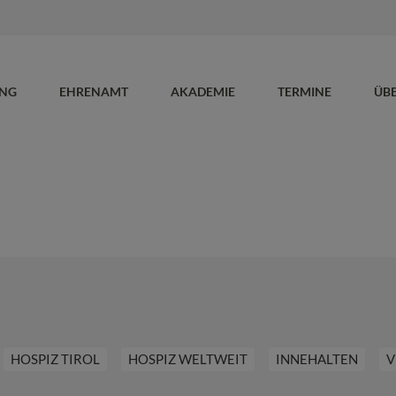
UNG
EHRENAMT
AKADEMIE
TERMINE
ÜB
HOSPIZ TIROL
HOSPIZ WELTWEIT
INNEHALTEN
V