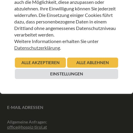
auch die Möglichkeit, diese anzupassen oder
ANMELDEN
abzulehnen. Ihre Einwilligung können Sie jederzeit
widerrufen. Die Einsetzung einiger Cookies führt
dazu, dass personenbezogene Daten in einem
Drittland ohne angemessenes Datenschutzniveau
verarbeitet werden.
Weitere Informationen erhalten Sie unter
INFORMATIONEN
Datenschutzerklärung
.
Downloads
ALLE AKZEPTIEREN
ALLE ABLEHNEN
Interner Bereich
Presse
EINSTELLUNGEN
Partner
Newsletter Archiv
E-MAIL ADRESSEN
Allgemeine Anfragen:
office@hospiz-tirol.at