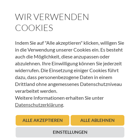
INNEHALTEN
WIR VERWENDEN
Gute Gedanken in unruhigen Zeiten – Eigensinn
COOKIES
28.05.2020
Urban Regensburger
Indem Sie auf "Alle akzeptieren" klicken, willigen Sie
Beitrag lesen
in die Verwendung unserer Cookies ein. Es besteht
auch die Möglichkeit, diese anzupassen oder
abzulehnen. Ihre Einwilligung können Sie jederzeit
widerrufen. Die Einsetzung einiger Cookies führt
dazu, dass personenbezogene Daten in einem
Drittland ohne angemessenes Datenschutzniveau
verarbeitet werden.
UNSER NEWSLETTER:
Weitere Informationen erhalten Sie unter
Datenschutzerklärung
.
ANMELDEN
ALLE AKZEPTIEREN
ALLE ABLEHNEN
EINSTELLUNGEN