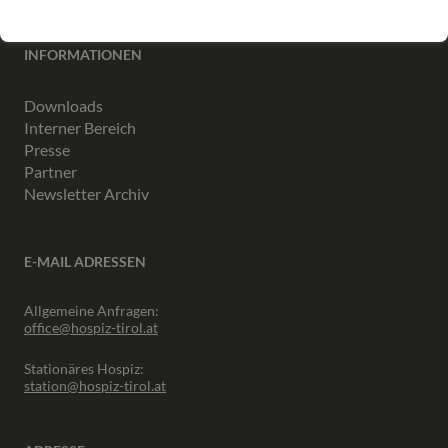
INFORMATIONEN
Downloads
Interner Bereich
Presse
Partner
Newsletter Archiv
E-MAIL ADRESSEN
Allgemeine Anfragen:
office@hospiz-tirol.at
Stationäres Hospiz:
station@hospiz-tirol.at