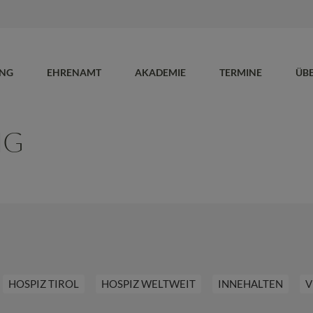
UNG
EHRENAMT
AKADEMIE
TERMINE
ÜB
NG
HOSPIZ TIROL
HOSPIZ WELTWEIT
INNEHALTEN
V