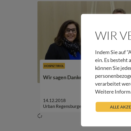
WIR 
Indem Sie auf "A
ein. Es besteht
HOSPIZ TIROL
können Sie jede
personenbezoge
Wir sagen Danke – SoKo Kids
verarbeitet wer
Weitere Informa
14.12.2018
Urban Regensburger
ALLE AKZ