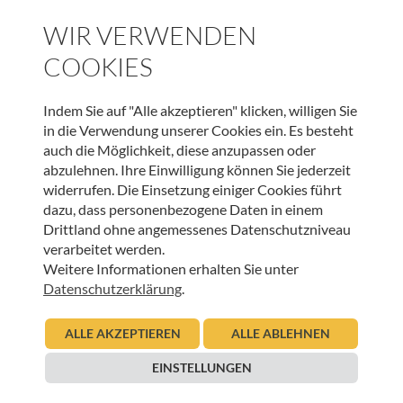
BILDUNG
WIR VERWENDEN
Miteinander reden – Füreinander sorgen
COOKIES
01.02.2016
Sonja Prieth
Indem Sie auf "Alle akzeptieren" klicken, willigen Sie
in die Verwendung unserer Cookies ein. Es besteht
Beitrag lesen
auch die Möglichkeit, diese anzupassen oder
abzulehnen. Ihre Einwilligung können Sie jederzeit
widerrufen. Die Einsetzung einiger Cookies führt
dazu, dass personenbezogene Daten in einem
Drittland ohne angemessenes Datenschutzniveau
verarbeitet werden.
Weitere Informationen erhalten Sie unter
Datenschutzerklärung
.
ALLE AKZEPTIEREN
ALLE ABLEHNEN
BILDUNG
EINSTELLUNGEN
Hildegard-Teuschl-Preis an IFF-THG-
Projektteam verliehen