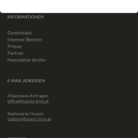
INFORMATIONEN
Downloads
Interner Bereich
Presse
Partner
Newsletter Archiv
E-MAIL ADRESSEN
Allgemeine Anfragen:
office@hospiz-tirol.at
Stationäres Hospiz:
station@hospiz-tirol.at