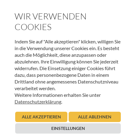
INNEHALTEN
WIR VERWENDEN
Gedanken – Der Boden trägt
COOKIES
23.11.2010
Urban Regensburger
Indem Sie auf "Alle akzeptieren" klicken, willigen Sie
Beitrag lesen
in die Verwendung unserer Cookies ein. Es besteht
auch die Möglichkeit, diese anzupassen oder
abzulehnen. Ihre Einwilligung können Sie jederzeit
widerrufen. Die Einsetzung einiger Cookies führt
dazu, dass personenbezogene Daten in einem
Drittland ohne angemessenes Datenschutzniveau
verarbeitet werden.
UNSER NEWSLETTER:
Weitere Informationen erhalten Sie unter
Datenschutzerklärung
.
ANMELDEN
ALLE AKZEPTIEREN
ALLE ABLEHNEN
EINSTELLUNGEN