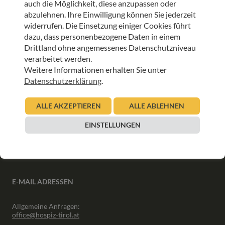
auch die Möglichkeit, diese anzupassen oder
ANMELDEN
abzulehnen. Ihre Einwilligung können Sie jederzeit
widerrufen. Die Einsetzung einiger Cookies führt
dazu, dass personenbezogene Daten in einem
Drittland ohne angemessenes Datenschutzniveau
verarbeitet werden.
Weitere Informationen erhalten Sie unter
INFORMATIONEN
Datenschutzerklärung
.
Downloads
ALLE AKZEPTIEREN
ALLE ABLEHNEN
Interner Bereich
Presse
EINSTELLUNGEN
Partner
Newsletter Archiv
E-MAIL ADRESSEN
Allgemeine Anfragen:
office@hospiz-tirol.at