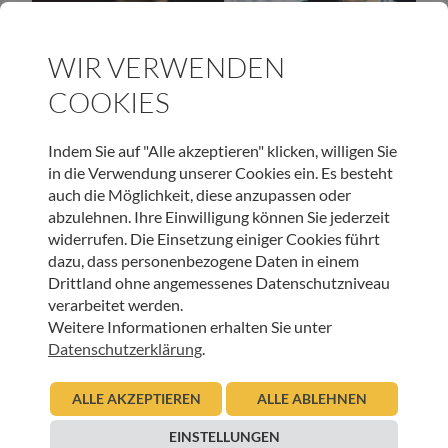
HOSPIZ TIROL
WIR VERWENDEN
Julia und Tobias Moretti fürs Hospizhaus Tirol
COOKIES
06.07.2015
Urban Regensburger
Indem Sie auf "Alle akzeptieren" klicken, willigen Sie
in die Verwendung unserer Cookies ein. Es besteht
Beitrag lesen
auch die Möglichkeit, diese anzupassen oder
abzulehnen. Ihre Einwilligung können Sie jederzeit
widerrufen. Die Einsetzung einiger Cookies führt
dazu, dass personenbezogene Daten in einem
Drittland ohne angemessenes Datenschutzniveau
verarbeitet werden.
UNSER NEWSLETTER:
Weitere Informationen erhalten Sie unter
Datenschutzerklärung
.
ANMELDEN
ALLE AKZEPTIEREN
ALLE ABLEHNEN
EINSTELLUNGEN