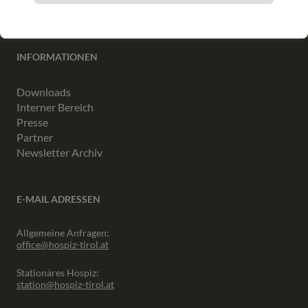
INFORMATIONEN
Downloads
Interner Bereich
Presse
Partner
Newsletter Archiv
E-MAIL ADRESSEN
Allgemeine Anfragen:
office@hospiz-tirol.at
Stationäres Hospiz:
station@hospiz-tirol.at