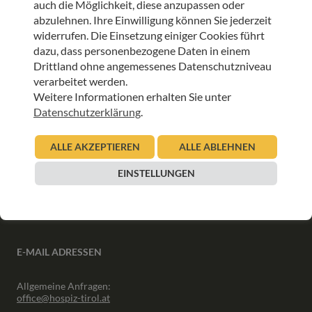
auch die Möglichkeit, diese anzupassen oder
ANMELDEN
abzulehnen. Ihre Einwilligung können Sie jederzeit
widerrufen. Die Einsetzung einiger Cookies führt
dazu, dass personenbezogene Daten in einem
Drittland ohne angemessenes Datenschutzniveau
verarbeitet werden.
Weitere Informationen erhalten Sie unter
INFORMATIONEN
Datenschutzerklärung
.
Downloads
ALLE AKZEPTIEREN
ALLE ABLEHNEN
Interner Bereich
Presse
EINSTELLUNGEN
Partner
Newsletter Archiv
E-MAIL ADRESSEN
Allgemeine Anfragen:
office@hospiz-tirol.at