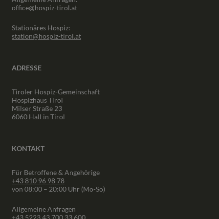
office@hospiz-tirol.at
Stationäres Hospiz:
station@hospiz-tirol.at
ADRESSE
Tiroler Hospiz-Gemeinschaft
Hospizhaus Tirol
Milser Straße 23
6060 Hall in Tirol
KONTAKT
Für Betroffene & Angehörige
+43 810 96 98 78
von 08:00 – 20:00 Uhr (Mo-So)
Allgemeine Anfragen
+43 5223 43 700 33 600