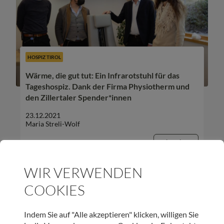
HOSPIZ TIROL
Wärme, die gut tut: Ein Infrarotstuhl für das
Tageshospiz. Dank der Firma Physiotherm und
den Zillertaler Spender*innen
23.12.2021
Maria Streli-Wolf
Beitrag lesen
WIR VERWENDEN
COOKIES
Indem Sie auf "Alle akzeptieren" klicken, willigen Sie
UNSER NEWSLETTER: