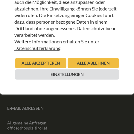
auch die Möglichkeit, diese anzupassen oder
ANMELDEN
abzulehnen. Ihre Einwilligung können Sie jederzeit
widerrufen. Die Einsetzung einiger Cookies führt
dazu, dass personenbezogene Daten in einem
Drittland ohne angemessenes Datenschutzniveau
verarbeitet werden.
Weitere Informationen erhalten Sie unter
INFORMATIONEN
Datenschutzerklärung
.
Downloads
ALLE AKZEPTIEREN
ALLE ABLEHNEN
Interner Bereich
Presse
EINSTELLUNGEN
Partner
Newsletter Archiv
E-MAIL ADRESSEN
Allgemeine Anfragen:
office@hospiz-tirol.at