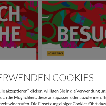
HOSPIZ TIROL
7
Ökumenischer Dankgottesdien
VERWENDEN COOKIES
08.09.2016
Beitrag lesen
Urban Regensburger
lle akzeptieren" klicken, willigen Sie in die Verwendung u
 auch die Möglichkeit, diese anzupassen oder abzulehnen. I
rzeit widerrufen. Die Einsetzung einiger Cookies führt daz