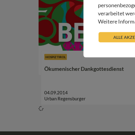
personenbezoge
verarbeitet wer
Weitere Informa
ALLE AKZ
HOSPIZ TIROL
Ökumenischer Dankgottesdienst
04.09.2014
Urban Regensburger