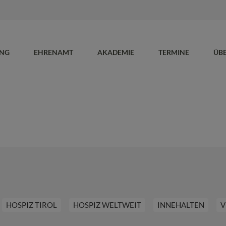
UNG
EHRENAMT
AKADEMIE
TERMINE
ÜB
HOSPIZ TIROL
HOSPIZ WELTWEIT
INNEHALTEN
V