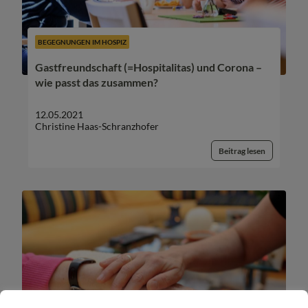
BEGEGNUNGEN IM HOSPIZ
Gastfreundschaft (=Hospitalitas) und Corona –
wie passt das zusammen?
12.05.2021
Christine Haas-Schranzhofer
Beitrag lesen
HOSPIZ TIROL