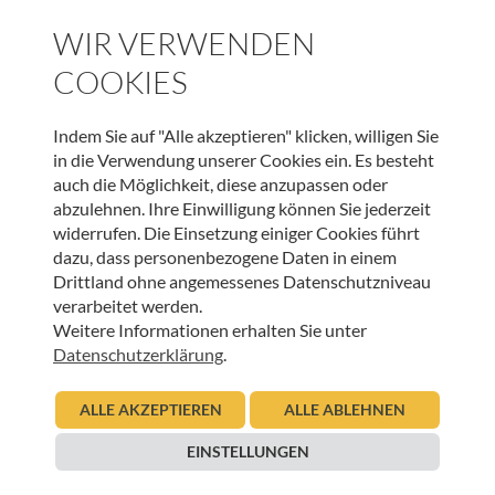
WIR VERWENDEN
Hospizarbeit schenkt Lebensqualität – Dank
Ihrer Hilfe!
COOKIES
26.11.2020
Urban Regensburger
Indem Sie auf "Alle akzeptieren" klicken, willigen Sie
in die Verwendung unserer Cookies ein. Es besteht
Beitrag lesen
auch die Möglichkeit, diese anzupassen oder
abzulehnen. Ihre Einwilligung können Sie jederzeit
widerrufen. Die Einsetzung einiger Cookies führt
dazu, dass personenbezogene Daten in einem
Drittland ohne angemessenes Datenschutzniveau
verarbeitet werden.
Weitere Informationen erhalten Sie unter
Datenschutzerklärung
.
ALLE AKZEPTIEREN
ALLE ABLEHNEN
HOSPIZ TIROL
Den Weg der Menschlichkeit weitergehen –
EINSTELLUNGEN
Neue Ausgabe der Vereinszeitung