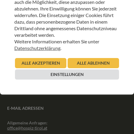
auch die Möglichkeit, diese anzupassen oder
ANMELDEN
abzulehnen. Ihre Einwilligung können Sie jederzeit
widerrufen. Die Einsetzung einiger Cookies führt
dazu, dass personenbezogene Daten in einem
Drittland ohne angemessenes Datenschutzniveau
verarbeitet werden.
Weitere Informationen erhalten Sie unter
INFORMATIONEN
Datenschutzerklärung
.
Downloads
ALLE AKZEPTIEREN
ALLE ABLEHNEN
Interner Bereich
Presse
EINSTELLUNGEN
Partner
Newsletter Archiv
E-MAIL ADRESSEN
Allgemeine Anfragen:
office@hospiz-tirol.at