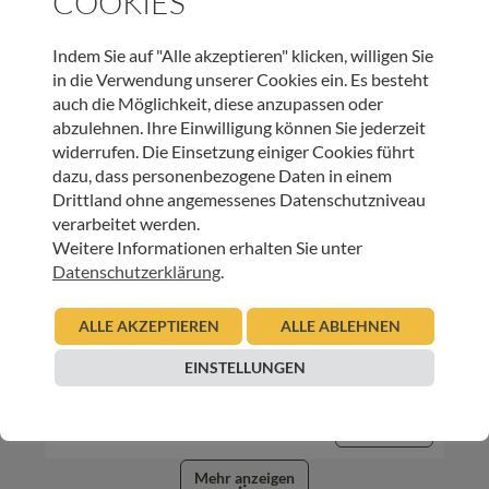
COOKIES
Christoph Gabl
Beitrag lesen
Indem Sie auf "Alle akzeptieren" klicken, willigen Sie
in die Verwendung unserer Cookies ein. Es besteht
auch die Möglichkeit, diese anzupassen oder
abzulehnen. Ihre Einwilligung können Sie jederzeit
widerrufen. Die Einsetzung einiger Cookies führt
dazu, dass personenbezogene Daten in einem
Drittland ohne angemessenes Datenschutzniveau
verarbeitet werden.
Weitere Informationen erhalten Sie unter
Datenschutzerklärung
.
INNEHALTEN
Gute Gedanken in unruhigen Zeiten – Leid
ALLE AKZEPTIEREN
ALLE ABLEHNEN
EINSTELLUNGEN
01.05.2020
Urban Regensburger
Beitrag lesen
Mehr anzeigen