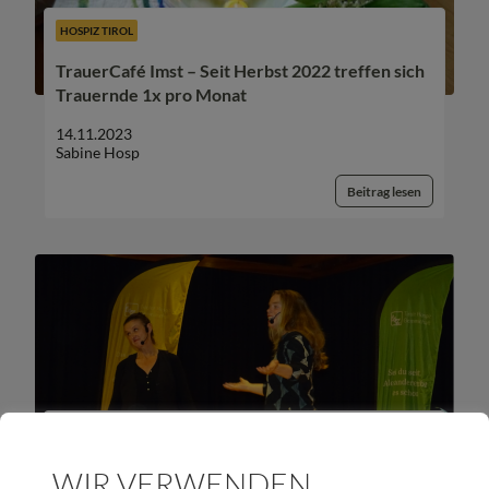
HOSPIZ TIROL
TrauerCafé Imst – Seit Herbst 2022 treffen sich
Trauernde 1x pro Monat
14.11.2023
Sabine Hosp
Beitrag lesen
HOSPIZ TIROL
30 Jahrfeier in Imst
WIR VERWENDEN