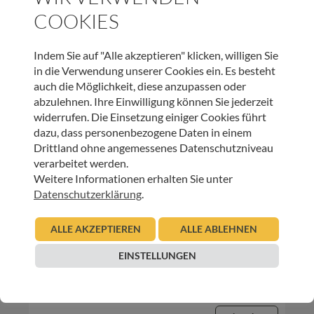
COOKIES
12.10.2023
Urban Regensburger
Indem Sie auf "Alle akzeptieren" klicken, willigen Sie
Beitrag lesen
in die Verwendung unserer Cookies ein. Es besteht
auch die Möglichkeit, diese anzupassen oder
abzulehnen. Ihre Einwilligung können Sie jederzeit
widerrufen. Die Einsetzung einiger Cookies führt
dazu, dass personenbezogene Daten in einem
Drittland ohne angemessenes Datenschutzniveau
verarbeitet werden.
Weitere Informationen erhalten Sie unter
Datenschutzerklärung
.
HOSPIZ TIROL
ALLE AKZEPTIEREN
ALLE ABLEHNEN
TrauerRaum Imst
EINSTELLUNGEN
20.04.2023
Maria Streli-Wolf