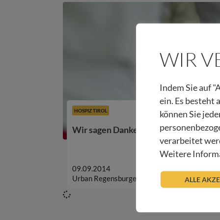
WIR 
Indem Sie auf "A
ein. Es besteht
HOSPIZ TIROL
können Sie jede
personenbezoge
Wir sagen Danke – Ice Bucket Challe
verarbeitet wer
Weitere Informa
09.09.2014
Urban Regensburger
ALLE AKZ