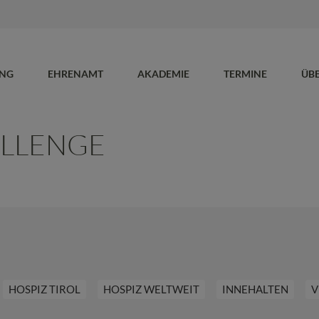
UNG
EHRENAMT
AKADEMIE
TERMINE
ÜB
ALLENGE
HOSPIZ TIROL
HOSPIZ WELTWEIT
INNEHALTEN
V