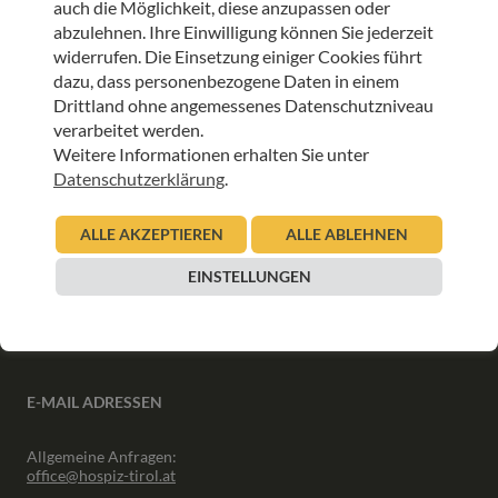
auch die Möglichkeit, diese anzupassen oder
ANMELDEN
abzulehnen. Ihre Einwilligung können Sie jederzeit
widerrufen. Die Einsetzung einiger Cookies führt
dazu, dass personenbezogene Daten in einem
Drittland ohne angemessenes Datenschutzniveau
verarbeitet werden.
Weitere Informationen erhalten Sie unter
INFORMATIONEN
Datenschutzerklärung
.
Downloads
ALLE AKZEPTIEREN
ALLE ABLEHNEN
Interner Bereich
Presse
EINSTELLUNGEN
Partner
Newsletter Archiv
E-MAIL ADRESSEN
Allgemeine Anfragen:
office@hospiz-tirol.at