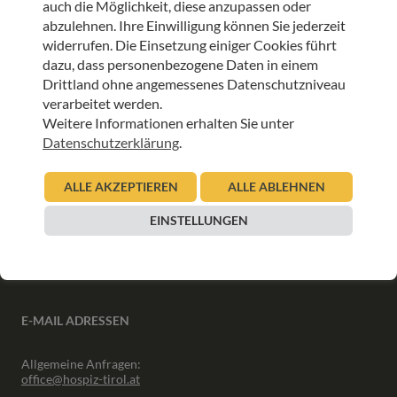
auch die Möglichkeit, diese anzupassen oder
ANMELDEN
abzulehnen. Ihre Einwilligung können Sie jederzeit
widerrufen. Die Einsetzung einiger Cookies führt
dazu, dass personenbezogene Daten in einem
Drittland ohne angemessenes Datenschutzniveau
verarbeitet werden.
Weitere Informationen erhalten Sie unter
INFORMATIONEN
Datenschutzerklärung
.
Downloads
ALLE AKZEPTIEREN
ALLE ABLEHNEN
Interner Bereich
Presse
EINSTELLUNGEN
Partner
Newsletter Archiv
E-MAIL ADRESSEN
Allgemeine Anfragen:
office@hospiz-tirol.at