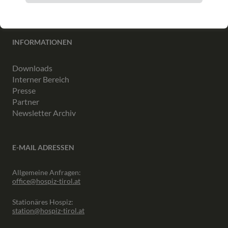
INFORMATIONEN
Downloads
Interner Bereich
Presse
Partner
Newsletter Archiv
E-MAIL ADRESSEN
Allgemeine Anfragen:
office@hospiz-tirol.at
Stationäres Hospiz:
station@hospiz-tirol.at