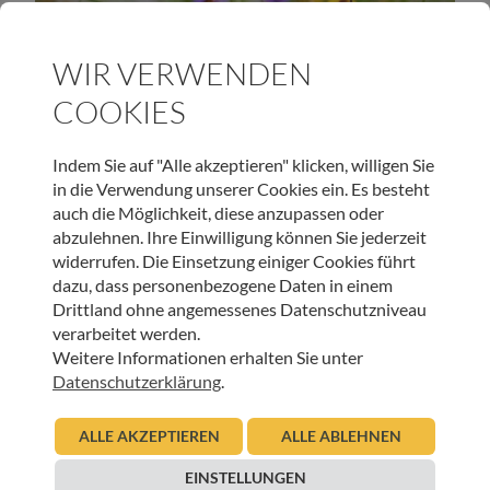
BEGEGNUNGEN IM HOSPIZ
WIR VERWENDEN
„Ich musste erst lernen für Sterbende zu singen“
COOKIES
15.02.2010
Maria Streli-Wolf
Indem Sie auf "Alle akzeptieren" klicken, willigen Sie
in die Verwendung unserer Cookies ein. Es besteht
Beitrag lesen
auch die Möglichkeit, diese anzupassen oder
abzulehnen. Ihre Einwilligung können Sie jederzeit
widerrufen. Die Einsetzung einiger Cookies führt
dazu, dass personenbezogene Daten in einem
Drittland ohne angemessenes Datenschutzniveau
verarbeitet werden.
UNSER NEWSLETTER:
Weitere Informationen erhalten Sie unter
Datenschutzerklärung
.
ANMELDEN
ALLE AKZEPTIEREN
ALLE ABLEHNEN
EINSTELLUNGEN