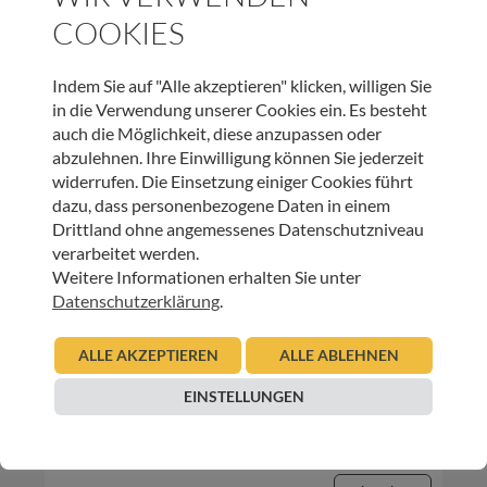
COOKIES
07.05.2012
Urban Regensburger
Indem Sie auf "Alle akzeptieren" klicken, willigen Sie
Beitrag lesen
in die Verwendung unserer Cookies ein. Es besteht
auch die Möglichkeit, diese anzupassen oder
abzulehnen. Ihre Einwilligung können Sie jederzeit
widerrufen. Die Einsetzung einiger Cookies führt
dazu, dass personenbezogene Daten in einem
Drittland ohne angemessenes Datenschutzniveau
verarbeitet werden.
Weitere Informationen erhalten Sie unter
Datenschutzerklärung
.
INNEHALTEN
ALLE AKZEPTIEREN
ALLE ABLEHNEN
Aus dem Leben von Freddie, dem Blatt
EINSTELLUNGEN
03.01.2011
Maria Streli-Wolf