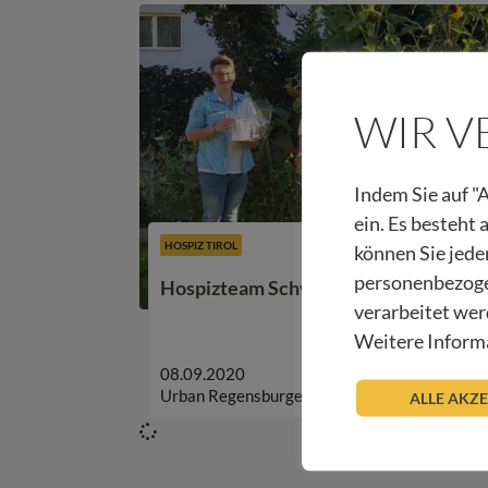
WIR 
Indem Sie auf "A
ein. Es besteht
HOSPIZ TIROL
können Sie jede
personenbezoge
Hospizteam Schwaz & Umgebung sagt
verarbeitet wer
Weitere Informa
08.09.2020
Urban Regensburger
ALLE AKZ