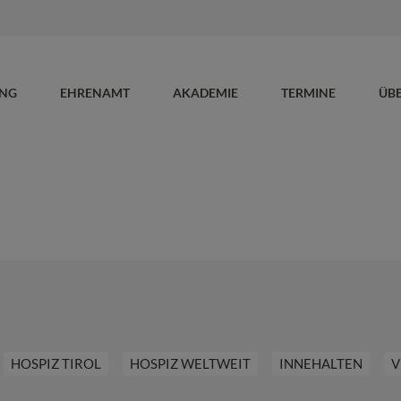
UNG
EHRENAMT
AKADEMIE
TERMINE
ÜB
HOSPIZ TIROL
HOSPIZ WELTWEIT
INNEHALTEN
V