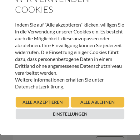
COOKIES
25.11.2022
Heinrich Payr
Indem Sie auf "Alle akzeptieren" klicken, willigen Sie
Beitrag lesen
in die Verwendung unserer Cookies ein. Es besteht
auch die Möglichkeit, diese anzupassen oder
abzulehnen. Ihre Einwilligung können Sie jederzeit
widerrufen. Die Einsetzung einiger Cookies führt
dazu, dass personenbezogene Daten in einem
Drittland ohne angemessenes Datenschutzniveau
verarbeitet werden.
Weitere Informationen erhalten Sie unter
Datenschutzerklärung
.
INNEHALTEN
ALLE AKZEPTIEREN
ALLE ABLEHNEN
Gute Gedanken in unruhigen Zeiten –
Freundlichkeit
EINSTELLUNGEN
24.08.2022
Urban Regensburger