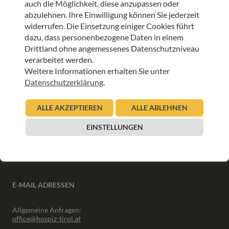
auch die Möglichkeit, diese anzupassen oder
ANMELDEN
abzulehnen. Ihre Einwilligung können Sie jederzeit
widerrufen. Die Einsetzung einiger Cookies führt
dazu, dass personenbezogene Daten in einem
Drittland ohne angemessenes Datenschutzniveau
verarbeitet werden.
Weitere Informationen erhalten Sie unter
INFORMATIONEN
Datenschutzerklärung
.
Downloads
ALLE AKZEPTIEREN
ALLE ABLEHNEN
Interner Bereich
Presse
EINSTELLUNGEN
Partner
Newsletter Archiv
E-MAIL ADRESSEN
Allgemeine Anfragen:
office@hospiz-tirol.at