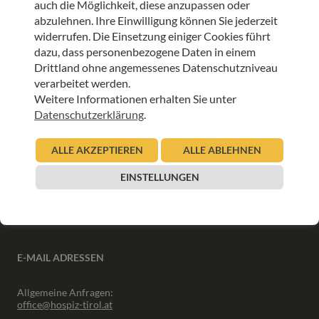
auch die Möglichkeit, diese anzupassen oder
ANMELDEN
abzulehnen. Ihre Einwilligung können Sie jederzeit
widerrufen. Die Einsetzung einiger Cookies führt
dazu, dass personenbezogene Daten in einem
Drittland ohne angemessenes Datenschutzniveau
verarbeitet werden.
Weitere Informationen erhalten Sie unter
INFORMATIONEN
Datenschutzerklärung
.
Downloads
ALLE AKZEPTIEREN
ALLE ABLEHNEN
Interner Bereich
Presse
EINSTELLUNGEN
Partner
Newsletter Archiv
E-MAIL ADRESSEN
Allgemeine Anfragen:
office@hospiz-tirol.at