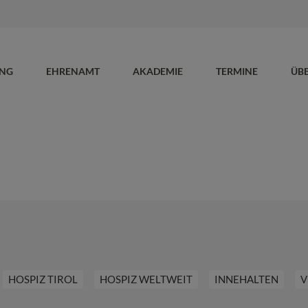
UNG
EHRENAMT
AKADEMIE
TERMINE
ÜB
HOSPIZ TIROL
HOSPIZ WELTWEIT
INNEHALTEN
V