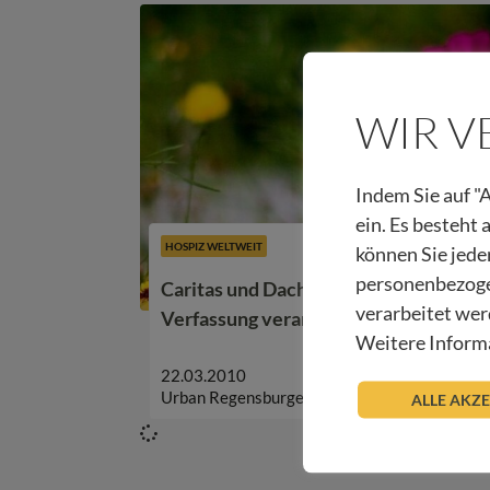
WIR 
Indem Sie auf "A
ein. Es besteht
HOSPIZ WELTWEIT
können Sie jede
personenbezoge
Caritas und Dachverband Hospiz: Ster
verarbeitet wer
Verfassung verankern
Weitere Informa
22.03.2010
Urban Regensburger
ALLE AKZ