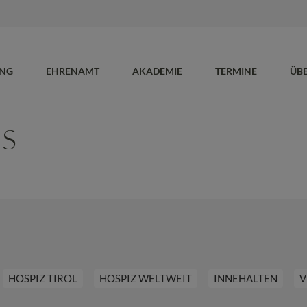
UNG
EHRENAMT
AKADEMIE
TERMINE
ÜB
NS
HOSPIZ TIROL
HOSPIZ WELTWEIT
INNEHALTEN
V