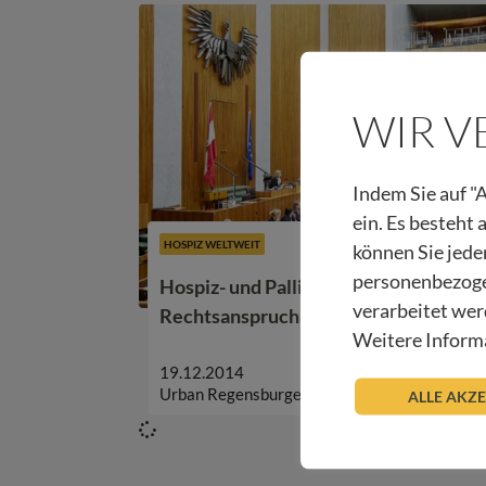
WIR 
Indem Sie auf "A
ein. Es besteht
HOSPIZ WELTWEIT
können Sie jede
personenbezoge
Hospiz- und Palliativversorgung: Expe
verarbeitet wer
Rechtsanspruch
Weitere Informa
19.12.2014
Urban Regensburger
ALLE AKZ