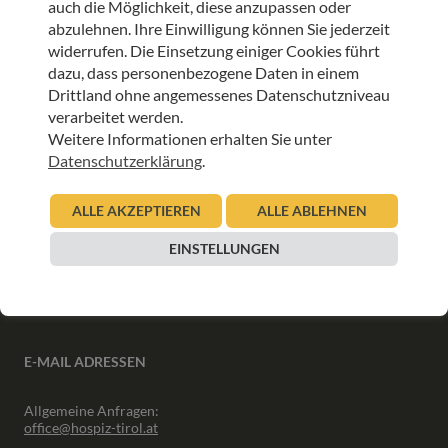
auch die Möglichkeit, diese anzupassen oder
ANMELDEN
abzulehnen. Ihre Einwilligung können Sie jederzeit
widerrufen. Die Einsetzung einiger Cookies führt
dazu, dass personenbezogene Daten in einem
Drittland ohne angemessenes Datenschutzniveau
verarbeitet werden.
Weitere Informationen erhalten Sie unter
INFORMATIONEN
Datenschutzerklärung
.
Downloads
ALLE AKZEPTIEREN
ALLE ABLEHNEN
Interner Bereich
Presse
EINSTELLUNGEN
Partner
Newsletter Archiv
E-MAIL ADRESSEN
Allgemeine Anfragen:
office@hospiz-tirol.at