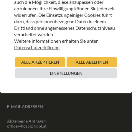
auch die Möglichkeit, diese anzupassen oder
ANMELDEN
abzulehnen. Ihre Einwilligung können Sie jederzeit
widerrufen. Die Einsetzung einiger Cookies führt
dazu, dass personenbezogene Daten in einem
Drittland ohne angemessenes Datenschutzniveau
verarbeitet werden.
Weitere Informationen erhalten Sie unter
INFORMATIONEN
Datenschutzerklärung
.
Downloads
ALLE AKZEPTIEREN
ALLE ABLEHNEN
Interner Bereich
Presse
EINSTELLUNGEN
Partner
Newsletter Archiv
E-MAIL ADRESSEN
Allgemeine Anfragen:
office@hospiz-tirol.at