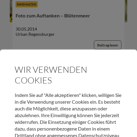
INNEHALTEN
Foto zum Auftanken – Blütenmeer
30.05.2014
Urban Regensburger
Beitrag lesen
WIR VERWENDEN
COOKIES
Indem Sie auf "Alle akzeptieren" klicken, willigen Sie
in die Verwendung unserer Cookies ein. Es besteht
auch die Möglichkeit, diese anzupassen oder
INNEHALTEN
abzulehnen. Ihre Einwilligung können Sie jederzeit
widerrufen. Die Einsetzung einiger Cookies führt
Foto zum Auftanken – Blütenmeer
dazu, dass personenbezogene Daten in einem
Drittland ohne angemessenes Datenschutzniveau
18.04.2014