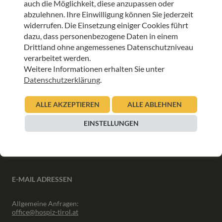
auch die Möglichkeit, diese anzupassen oder
ANMELDEN
abzulehnen. Ihre Einwilligung können Sie jederzeit
widerrufen. Die Einsetzung einiger Cookies führt
dazu, dass personenbezogene Daten in einem
Drittland ohne angemessenes Datenschutzniveau
verarbeitet werden.
Weitere Informationen erhalten Sie unter
INFORMATIONEN
Datenschutzerklärung
.
Downloads
ALLE AKZEPTIEREN
ALLE ABLEHNEN
Interner Bereich
Presse
EINSTELLUNGEN
Partner
Newsletter Archiv
E-MAIL ADRESSEN
Allgemeine Anfragen:
office@hospiz-tirol.at