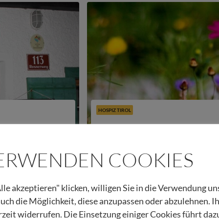
HOSPIZ TIROL
 2016
Heute Nachtwandern – einfach
VERWENDEN COOKIES
24.06.2016
Beitrag lesen
Urban Regensburger
lle akzeptieren" klicken, willigen Sie in die Verwendung u
 auch die Möglichkeit, diese anzupassen oder abzulehnen. I
rzeit widerrufen. Die Einsetzung einiger Cookies führt daz