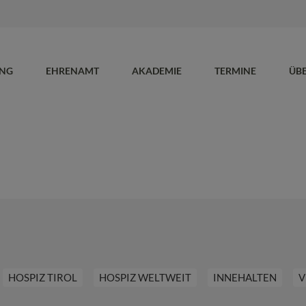
UNG
EHRENAMT
AKADEMIE
TERMINE
ÜB
HOSPIZ TIROL
HOSPIZ WELTWEIT
INNEHALTEN
V