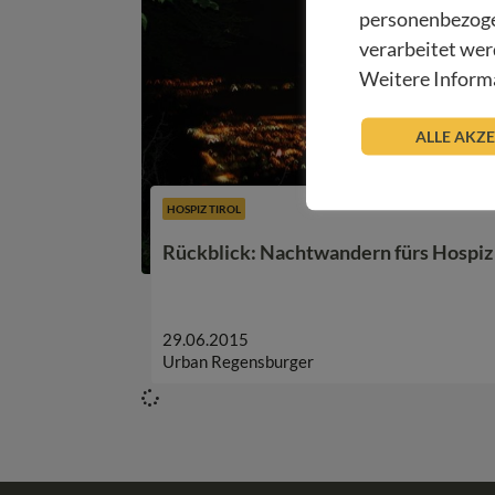
personenbezoge
verarbeitet wer
Weitere Informa
ALLE AKZ
HOSPIZ TIROL
Rückblick: Nachtwandern fürs Hospiz
29.06.2015
Urban Regensburger