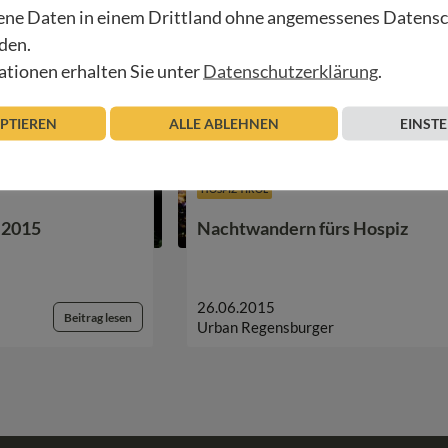
ne Daten in einem Drittland ohne angemessenes Datens
den.
tionen erhalten Sie unter
Datenschutzerklärung
.
EPTIEREN
ALLE ABLEHNEN
EINST
HOSPIZ TIROL
 2015
Nachtwandern fürs Hospiz
26.06.2015
Beitrag lesen
Urban Regensburger