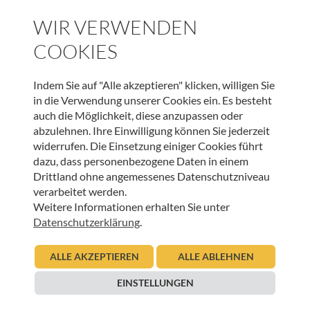
WIR VERWENDEN
Veranstaltungstipp: 2. Salzburger Bioethik-
Dialoge
COOKIES
26.02.2021
Urban Regensburger
Indem Sie auf "Alle akzeptieren" klicken, willigen Sie
in die Verwendung unserer Cookies ein. Es besteht
Beitrag lesen
auch die Möglichkeit, diese anzupassen oder
abzulehnen. Ihre Einwilligung können Sie jederzeit
widerrufen. Die Einsetzung einiger Cookies führt
dazu, dass personenbezogene Daten in einem
Drittland ohne angemessenes Datenschutzniveau
verarbeitet werden.
Weitere Informationen erhalten Sie unter
Datenschutzerklärung
.
ALLE AKZEPTIEREN
ALLE ABLEHNEN
BEGEGNUNGEN IM HOSPIZ
EINSTELLUNGEN
Sterbewunsch – Ein Hilferuf in Zeiten eines
Gefühls der Ohnmacht