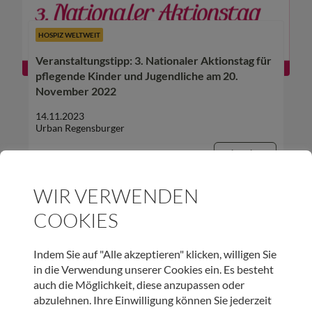
HOSPIZ WELTWEIT
Veranstaltungstipp: 3. Nationaler Aktionstag für
pflegende Kinder und Jugendliche am 20.
November 2022
14.11.2023
Urban Regensburger
Beitrag lesen
WIR VERWENDEN
COOKIES
Indem Sie auf "Alle akzeptieren" klicken, willigen Sie
in die Verwendung unserer Cookies ein. Es besteht
auch die Möglichkeit, diese anzupassen oder
abzulehnen. Ihre Einwilligung können Sie jederzeit
HOSPIZ TIROL