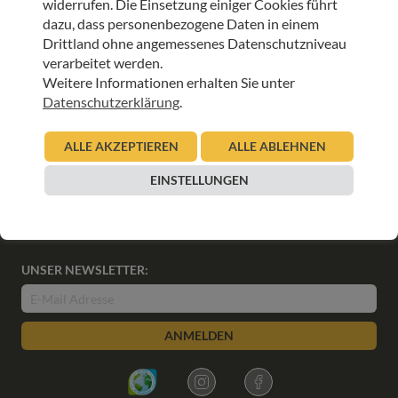
widerrufen. Die Einsetzung einiger Cookies führt
Veranstaltungstipp: 2. Nationaler Aktionstag für
dazu, dass personenbezogene Daten in einem
pflegende Kinder und Jugendliche am 20.
Drittland ohne angemessenes Datenschutzniveau
November 2022
verarbeitet werden.
Weitere Informationen erhalten Sie unter
09.11.2022
Datenschutzerklärung
.
Urban Regensburger
Beitrag lesen
ALLE AKZEPTIEREN
ALLE ABLEHNEN
EINSTELLUNGEN
UNSER NEWSLETTER:
ANMELDEN