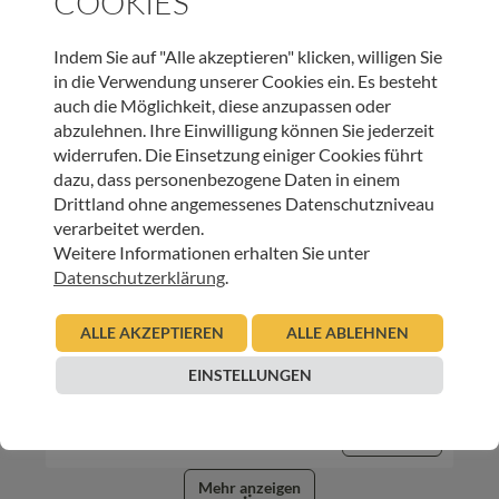
COOKIES
Urban Regensburger
Beitrag lesen
Indem Sie auf "Alle akzeptieren" klicken, willigen Sie
in die Verwendung unserer Cookies ein. Es besteht
auch die Möglichkeit, diese anzupassen oder
abzulehnen. Ihre Einwilligung können Sie jederzeit
widerrufen. Die Einsetzung einiger Cookies führt
dazu, dass personenbezogene Daten in einem
Drittland ohne angemessenes Datenschutzniveau
verarbeitet werden.
Weitere Informationen erhalten Sie unter
Datenschutzerklärung
.
HOSPIZ TIROL
Stimmen aus dem Hospiz – Christina Kaneider
ALLE AKZEPTIEREN
ALLE ABLEHNEN
EINSTELLUNGEN
03.10.2019
Urban Regensburger
Beitrag lesen
Mehr anzeigen