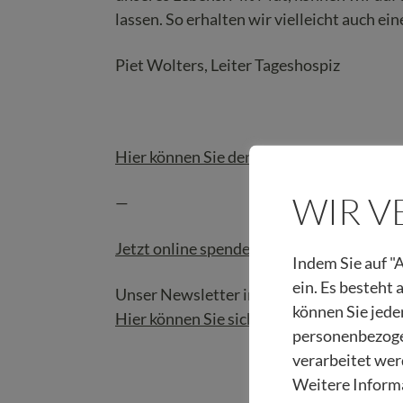
lassen. So erhalten wir vielleicht auch e
Piet Wolters, Leiter Tageshospiz
Hier können Sie den Jahresbericht 2022 
WIR 
—
Jetzt online spenden und eine liebevolle
Indem Sie auf "A
ein. Es besteht
Unser Newsletter informiert Sie regelmäß
können Sie jede
Hier können Sie sich anmelden!
personenbezoge
verarbeitet wer
Weitere Informa