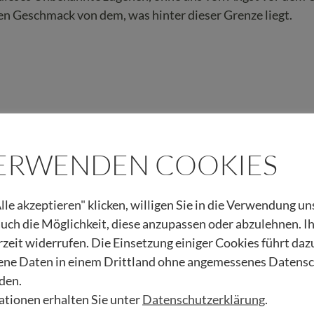
inen Geschmack von dem, was hinter dieser Grenze liegt.
als PDF herunterladen!
VERWENDEN COOKIES
 Begleitung schenken! Vielen Dank!
lle akzeptieren" klicken, willigen Sie in die Verwendung u
 auch die Möglichkeit, diese anzupassen oder abzulehnen. I
ig über unsere Arbeit:
rzeit widerrufen. Die Einsetzung einiger Cookies führt daz
ne Daten in einem Drittland ohne angemessenes Datens
den.
tionen erhalten Sie unter
Datenschutzerklärung
.