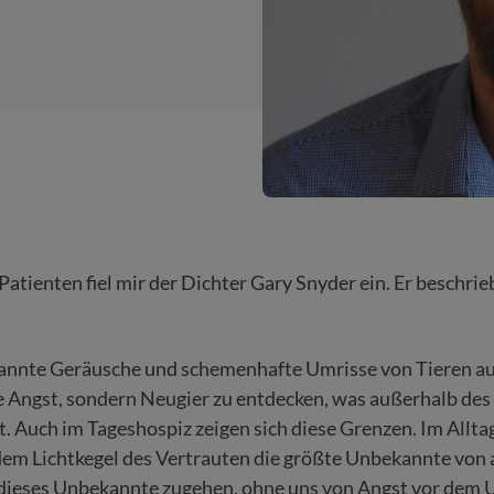
atienten fiel mir der Dichter Gary Snyder ein. Er beschrie
annte Geräusche und schemenhafte Umrisse von Tieren au
ne Angst, sondern Neugier zu entdecken, was außerhalb des 
. Auch im Tageshospiz zeigen sich diese Grenzen. Im Allta
em Lichtkegel des Vertrauten die größte Unbekannte von a
f dieses Unbekannte zugehen, ohne uns von Angst vor dem