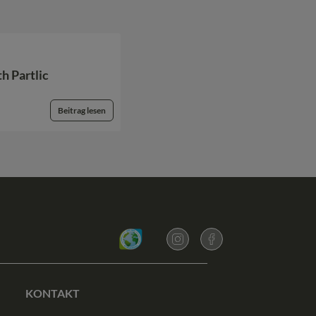
h Partlic
Beitrag lesen
KONTAKT