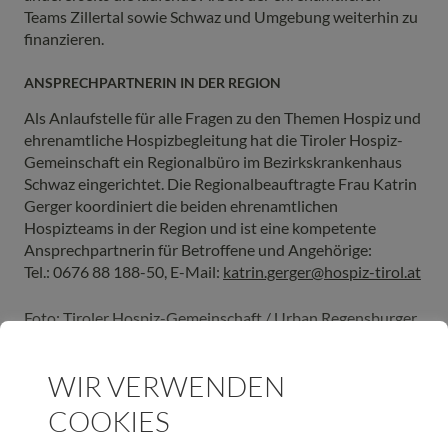
Teams Zillertal sowie Schwaz und Umgebung weiterhin zu
finanzieren.
ANSPRECHPARTNERIN IN DER REGION
Als Anlaufstelle für alle Fragen zu den Themen Hospiz und
ehrenamtliche Hospizbegleitung hat die Tiroler Hospiz-
Gemeinschaft ein Regionalbüro im Bezirkskrankenhaus
Schwaz eingerichtet. Die Regionalbeauftragte Frau Katrin
Gerger koordiniert die beiden ehrenamtlichen
Hospizteams in der Region und ist eine kompetente
Ansprechpartnerin für Betroffene und Angehörige:
Tel.: 0676 88 188-50, E-Mail:
katrin.gerger@hospiz-tirol.at
Foto: Tiroler Hospiz-Gemeinschaft / Urban Regensburger
WIR VERWENDEN
COOKIES
SCHLAGWORTE