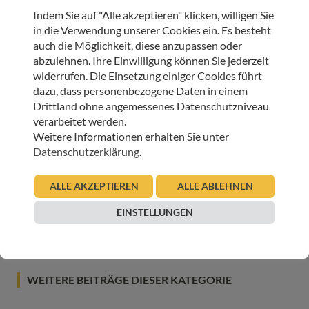
DANKE
SCHWAZ
SPARKASSE SCHWAZ
Indem Sie auf "Alle akzeptieren" klicken, willigen Sie
UNTERSTÜTZUNG
ZILLERTAL
in die Verwendung unserer Cookies ein. Es besteht
auch die Möglichkeit, diese anzupassen oder
abzulehnen. Ihre Einwilligung können Sie jederzeit
ARTIKEL TEILEN
widerrufen. Die Einsetzung einiger Cookies führt
dazu, dass personenbezogene Daten in einem
Drittland ohne angemessenes Datenschutzniveau
verarbeitet werden.
Weitere Informationen erhalten Sie unter
Datenschutzerklärung
.
JETZT ONLINE SPENDEN & LIEBEVOLLE BEGLEITUNG
SCHENKEN
ALLE AKZEPTIEREN
ALLE ABLEHNEN
SPENDEN
EINSTELLUNGEN
WEITERE BEITRÄGE DIESER KATEGORIE